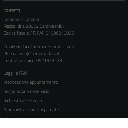
CONTATTI
Comune di Caronia
Piazza Idria 98072 Caronia (ME)
Codice fiscale / P. IVA: 84000210835
Email:
sindaco@comune.caronia.me.it
PEC:
caronia@pec.intradata.it
Centralino unico: 0921333128
Leggi le FAQ
Prenotazione appuntamento
Segnalazione disservizio
Richiesta assistenza
Amministrazione trasparente
Informativa privacy
Cookie Policy