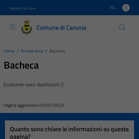
Vai ai contenuti
Vai al footer
ITA
Regione Siciliana
Lingua attiva:
Comune di Caronia
Home
/
Private Area
/
Bacheca
Bacheca
[customer-area-dashboard /]
Pagina aggiornata il 03/07/2023
Quanto sono chiare le informazioni su questa
pagina?