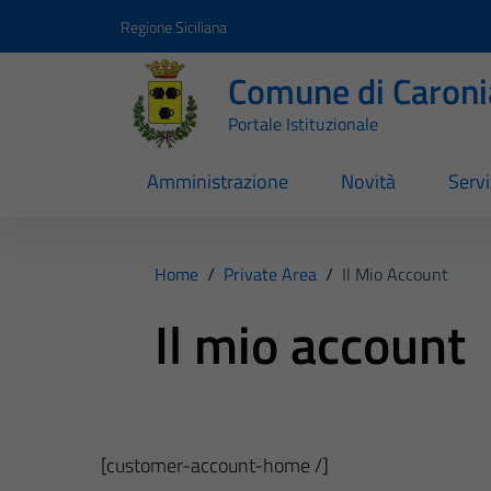
Vai ai contenuti
Vai al footer
Regione Siciliana
Comune di Caroni
Portale Istituzionale
Amministrazione
Novità
Servi
Home
/
Private Area
/
Il Mio Account
Il mio account
[customer-account-home /]