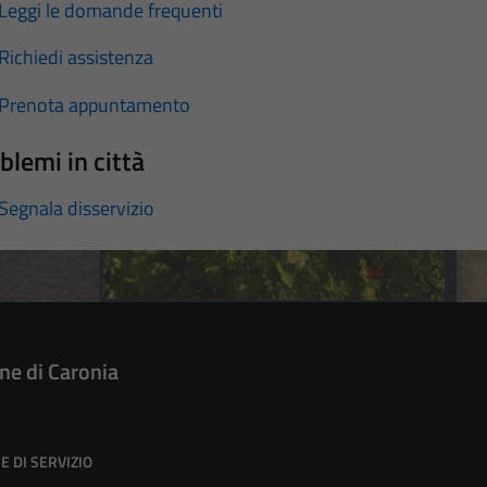
Leggi le domande frequenti
Richiedi assistenza
Prenota appuntamento
blemi in città
Segnala disservizio
e di Caronia
E DI SERVIZIO