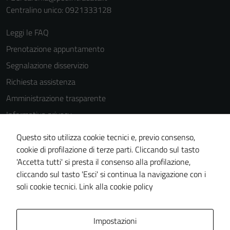
possono
Centralino unico: 0921333128
essere
disabilitati.
Leggi le FAQ
Questi cookie
Prenotazione appuntamento
non raccolgono
Segnalazione disservizio
informazioni
personali.
Richiesta assistenza
Amministrazione trasparente
Informativa privacy
Cookie Policy
Questo sito utilizza cookie tecnici e, previo consenso,
Note legali
cookie di profilazione di terze parti. Cliccando sul tasto
'Accetta tutti' si presta il consenso alla profilazione,
Dichiarazione di accessibilità
cliccando sul tasto 'Esci' si continua la navigazione con i
Piano di miglioramento del sito
soli cookie tecnici.
Link alla cookie policy
Area Privata
Impostazioni