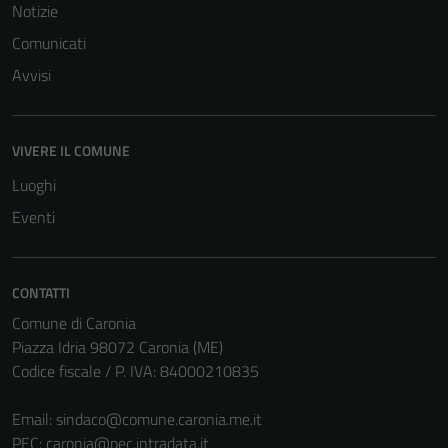
Notizie
Comunicati
Avvisi
VIVERE IL COMUNE
Luoghi
Eventi
CONTATTI
Tecnici
Comune di Caronia
Questi cookie
Piazza Idria 98072 Caronia (ME)
sono necessari
Codice fiscale / P. IVA: 84000210835
per il
funzionamento
Email:
sindaco@comune.caronia.me.it
del sito e non
PEC:
caronia@pec.intradata.it