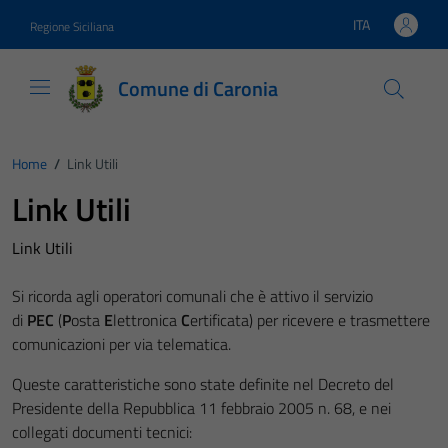
Vai ai contenuti
Vai al footer
ITA
Regione Siciliana
Lingua attiva:
Comune di Caronia
Home
/
Link Utili
Link Utili
Link Utili
Si ricorda agli operatori comunali che è attivo il servizio
di
PEC
(
P
osta
E
lettronica
C
ertificata) per ricevere e trasmettere
comunicazioni per via telematica.
Queste caratteristiche sono state definite nel Decreto del
Presidente della Repubblica 11 febbraio 2005 n. 68, e nei
collegati documenti tecnici: