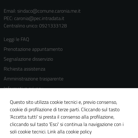
Email:
sindaco@comune.caronia.me.it
PEC:
caronia@pec.intradata.it
Centralino unico: 0921333128
Leggi le FAQ
Prenotazione appuntamento
Segnalazione disservizio
Richiesta assistenza
Amministrazione trasparente
Informativa privacy
Cookie Policy
Questo sito utilizza cookie tecnici e, previo consenso,
Note legali
cookie di profilazione di terze parti. Cliccando sul tasto
'Accetta tutti' si presta il consenso alla profilazione,
Dichiarazione di accessibilità
cliccando sul tasto 'Esci' si continua la navigazione con i
Piano di miglioramento del sito
soli cookie tecnici.
Link alla cookie policy