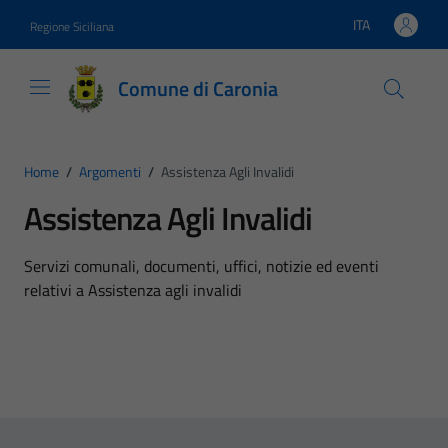
Vai ai contenuti
Vai al footer
ITA
Regione Siciliana
Lingua attiva:
Comune di Caronia
Home
/
Argomenti
/
Assistenza Agli Invalidi
Assistenza Agli Invalidi
Dettagli dell'argomento
Servizi comunali, documenti, uffici, notizie ed eventi
relativi a Assistenza agli invalidi