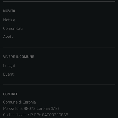
NOVITÀ
Notizie
Comunicati
Tecnici
Avvisi
Questi cookie
sono necessari
per il
VIVERE IL COMUNE
funzionamento
del sito e non
Luoghi
possono
Eventi
essere
disabilitati.
Questi cookie
CONTATTI
non raccolgono
Comune di Caronia
informazioni
Piazza Idria 98072 Caronia (ME)
personali.
Codice fiscale / P. IVA: 84000210835