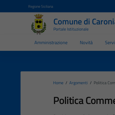
Vai ai contenuti
Vai al footer
Regione Siciliana
Comune di Caroni
Portale Istituzionale
Amministrazione
Novità
Servi
Home
/
Argomenti
/
Politica Co
Politica Comme