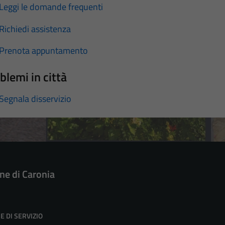
Leggi le domande frequenti
Richiedi assistenza
Prenota appuntamento
blemi in città
Segnala disservizio
e di Caronia
E DI SERVIZIO