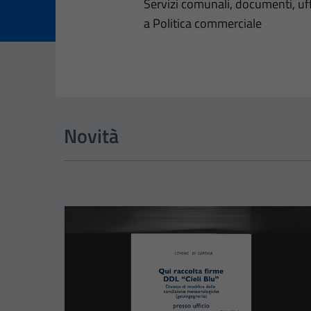
Dettagli dell
Servizi comunali, documenti, uffi
a Politica commerciale
Novità