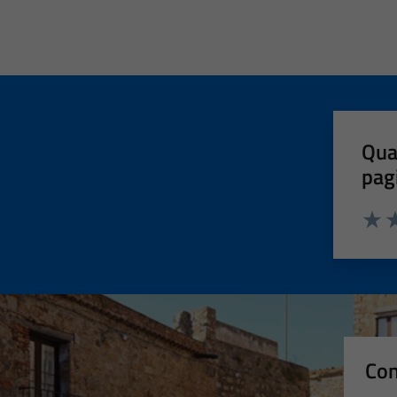
Qua
pag
Valut
Va
Con