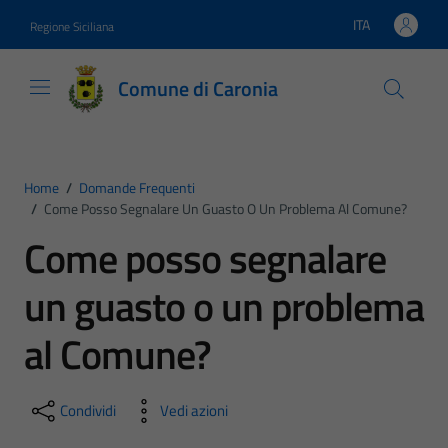
Vai ai contenuti
Vai al footer
ITA
Regione Siciliana
Lingua attiva:
Comune di Caronia
Home
/
Domande Frequenti
/
Come Posso Segnalare Un Guasto O Un Problema Al Comune?
Come posso segnalare
un guasto o un problema
al Comune?
Condividi
Vedi azioni