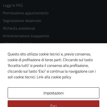
Leggi le FAQ
Prenotazione appuntamento
Segnalazione disservizio
Richiesta assistenza
Amministrazione trasparente
Informativa privacy
Cookie Policy
Questo sito utilizza cookie tecnici e, previo consenso,
Note legali
cookie di profilazione di terze parti. Cliccando sul tasto
'Accetta tutti' si presta il consenso alla profilazione,
Dichiarazione di accessibilità
cliccando sul tasto 'Esci' si continua la navigazione con i
Piano di miglioramento del sito
soli cookie tecnici.
Link alla cookie policy
Area Privata
Impostazioni
Esci