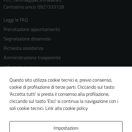
Centralino unico: 0921333128
Leggi le FAQ
Prenotazione appuntamento
Segnalazione disservizio
Richiesta assistenza
Amministrazione trasparente
Informativa privacy
Cookie Policy
Questo sito utilizza cookie tecnici e, previo consenso,
Note legali
cookie di profilazione di terze parti. Cliccando sul tasto
'Accetta tutti' si presta il consenso alla profilazione,
Dichiarazione di accessibilità
cliccando sul tasto 'Esci' si continua la navigazione con i
Piano di miglioramento del sito
soli cookie tecnici.
Link alla cookie policy
Area Privata
Impostazioni