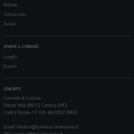
Notizie
Comunicati
Avvisi
Tecnici
Questi cookie
sono necessari
VIVERE IL COMUNE
per il
Luoghi
funzionamento
del sito e non
Eventi
possono
essere
disabilitati.
CONTATTI
Questi cookie
Comune di Caronia
non raccolgono
Piazza Idria 98072 Caronia (ME)
informazioni
Codice fiscale / P. IVA: 84000210835
personali.
Email:
sindaco@comune.caronia.me.it
PEC:
caronia@pec.intradata.it