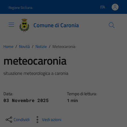
Vai ai contenuti
Vai al footer
ITA
Regione Siciliana
Lingua attiva:
Comune di Caronia
Home
/
Novità
/
Notizie
/
Meteocaronia
meteocaronia
situazione meteorologica a caronia
Data:
Tempo di lettura:
1 min
03 Novembre 2025
Condividi
Vedi azioni