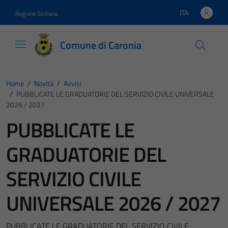
Vai ai contenuti
Vai al footer
ITA
Regione Siciliana
Lingua attiva:
Comune di Caronia
Home
/
Novità
/
Avvisi
/
PUBBLICATE LE GRADUATORIE DEL SERVIZIO CIVILE UNIVERSALE
2026 / 2027
PUBBLICATE LE
GRADUATORIE DEL
SERVIZIO CIVILE
UNIVERSALE 2026 / 2027
PUBBLICATE LE GRADUATORIE DEL SERVIZIO CIVILE