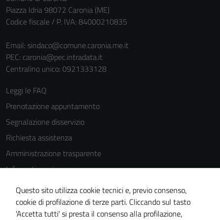
Piazza Idria 98072 Caronia (ME)
Codice fiscale / P. IVA: 84000210835
Email:
sindaco@comune.caronia.me.it
PEC:
caronia@pec.intradata.it
Centralino unico: 0921333128
Leggi le FAQ
Prenotazione appuntamento
Segnalazione disservizio
Richiesta assistenza
Amministrazione trasparente
Informativa privacy
Cookie Policy
Questo sito utilizza cookie tecnici e, previo consenso,
Note legali
cookie di profilazione di terze parti. Cliccando sul tasto
'Accetta tutti' si presta il consenso alla profilazione,
Dichiarazione di accessibilità