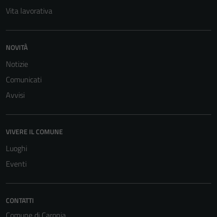
Vita lavorativa
NOVITÀ
Notizie
Tecnici
Comunicati
Questi cookie
Avvisi
sono necessari
per il
funzionamento
del sito e non
VIVERE IL COMUNE
possono
Luoghi
essere
Eventi
disabilitati.
Questi cookie
non raccolgono
CONTATTI
informazioni
personali.
Comune di Caronia