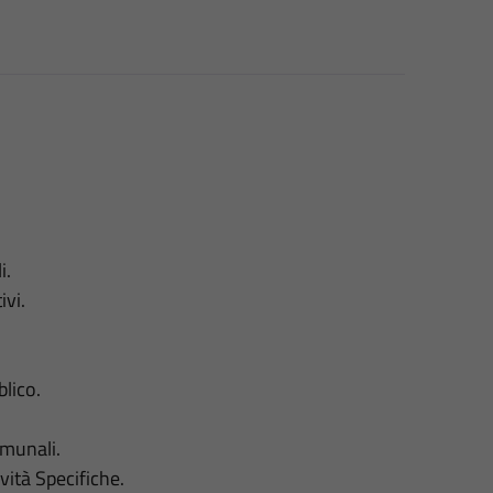
i.
ivi.
lico.
omunali.
vità Specifiche.