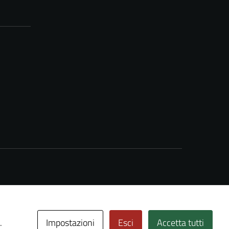
Impostazioni
Esci
Accetta tutti
.