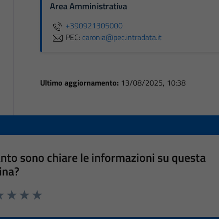
Area Amministrativa
+390921305000
PEC:
caronia@pec.intradata.it
Ultimo aggiornamento:
13/08/2025, 10:38
nto sono chiare le informazioni su questa
ina?
a 1 stelle su 5
luta 2 stelle su 5
Valuta 3 stelle su 5
Valuta 4 stelle su 5
Valuta 5 stelle su 5