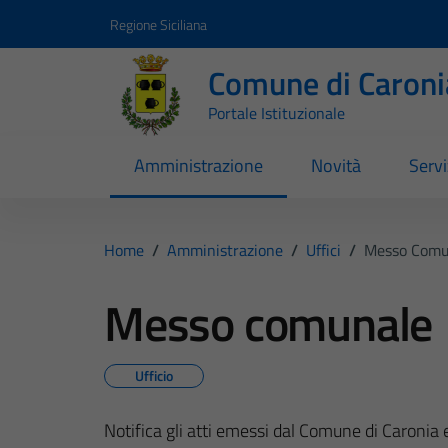
Vai ai contenuti
Vai al footer
Regione Siciliana
Comune di Caroni
Portale Istituzionale
Amministrazione
Novità
Servi
Home
/
Amministrazione
/
Uffici
/
Messo Comu
Messo comunale
Ufficio
Notifica gli atti emessi dal Comune di Caronia 