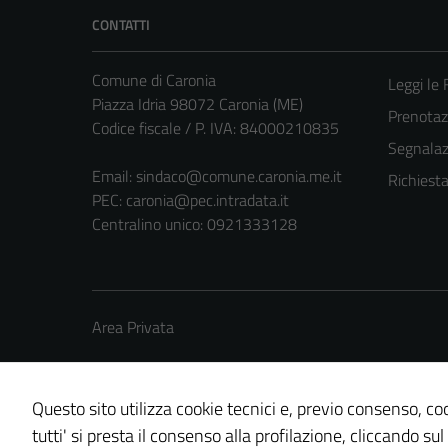
CONTATTI
Comune di Caronia
Leggi le
Piazza Idria 98072 Caronia (ME)
Prenota
Codice fiscale / P. IVA: 84000210835
Segnalazi
Email:
sindaco@comune.caronia.me.it
Richiest
PEC:
caronia@pec.intradata.it
Centralino unico: 0921333128
Area Privata
Questo sito utilizza cookie tecnici e, previo consenso, coo
tutti' si presta il consenso alla profilazione, cliccando sul