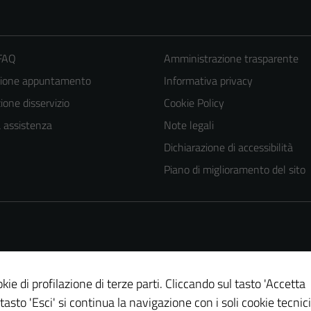
 FAQ
Amministrazione trasparente
zione appuntamento
Informativa privacy
one disservizio
Cookie Policy
a assistenza
Note legali
Tecnici
Dichiarazione di accessibilità
Questi cookie
Piano di miglioramento del sito
sono necessari
per il
funzionamento
del sito e non
possono
essere
kie di profilazione di terze parti. Cliccando sul tasto 'Accetta
disabilitati.
 tasto 'Esci' si continua la navigazione con i soli cookie tecnici
Questi cookie