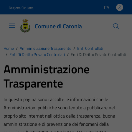
Vai ai contenuti
Vai al footer
ITA
Regione Siciliana
Lingua attiva:
Comune di Caronia
Home
/
Amministrazione Trasparente
/
Enti Controllati
/
Enti Di Diritto Privato Controllati
/
Enti Di Diritto Privato Controllati
Amministrazione
Trasparente
In questa pagina sono raccolte le informazioni che le
Amministrazioni pubbliche sono tenute a pubblicare nel
proprio sito internet nell’ottica della trasparenza, buona
amministrazione e di prevenzione dei fenomeni della