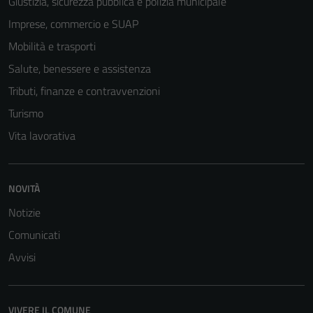
Giustizia, sicurezza pubblica e polizia municipale
Imprese, commercio e SUAP
Mobilità e trasporti
Salute, benessere e assistenza
Tributi, finanze e contravvenzioni
Turismo
Vita lavorativa
Tecnici
Questi cookie
NOVITÀ
sono necessari
Notizie
per il
funzionamento
Comunicati
del sito e non
Avvisi
possono
essere
disabilitati.
VIVERE IL COMUNE