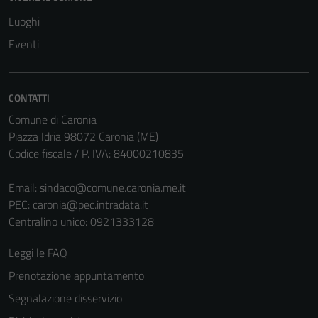
Questi cookie
Luoghi
non raccolgono
informazioni
Eventi
personali.
CONTATTI
Comune di Caronia
Piazza Idria 98072 Caronia (ME)
Codice fiscale / P. IVA: 84000210835
Email:
sindaco@comune.caronia.me.it
PEC:
caronia@pec.intradata.it
Centralino unico: 0921333128
Leggi le FAQ
Prenotazione appuntamento
Segnalazione disservizio