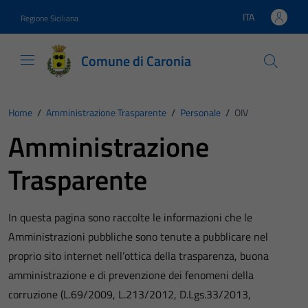
Vai ai contenuti
Vai al footer
ITA
Regione Siciliana
Lingua attiva:
Comune di Caronia
Home
/
Amministrazione Trasparente
/
Personale
/
OIV
Amministrazione
Trasparente
In questa pagina sono raccolte le informazioni che le
Amministrazioni pubbliche sono tenute a pubblicare nel
proprio sito internet nell’ottica della trasparenza, buona
amministrazione e di prevenzione dei fenomeni della
corruzione (L.69/2009, L.213/2012, D.Lgs.33/2013,