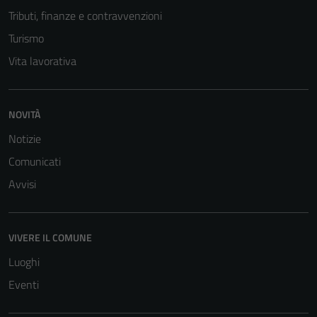
Tributi, finanze e contravvenzioni
Turismo
Vita lavorativa
NOVITÀ
Tecnici
Notizie
Questi cookie
Comunicati
sono necessari
per il
Avvisi
funzionamento
del sito e non
possono
VIVERE IL COMUNE
essere
Luoghi
disabilitati.
Questi cookie
Eventi
non raccolgono
informazioni