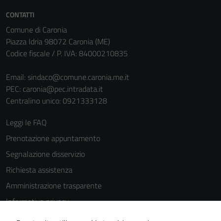
personali.
CONTATTI
Comune di Caronia
Piazza Idria 98072 Caronia (ME)
Codice fiscale / P. IVA: 84000210835
Email:
sindaco@comune.caronia.me.it
PEC:
caronia@pec.intradata.it
Centralino unico: 0921333128
Leggi le FAQ
Prenotazione appuntamento
Segnalazione disservizio
Richiesta assistenza
Amministrazione trasparente
Informativa privacy
Cookie Policy