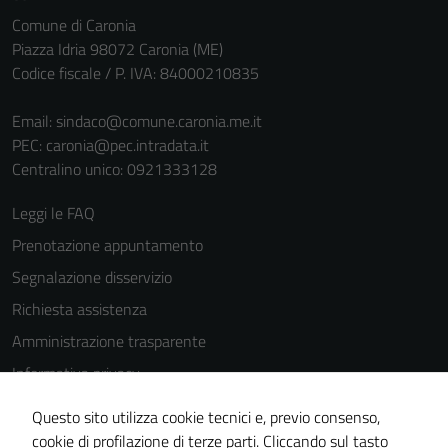
personali.
Comune di Caronia
Piazza Idria 98072 Caronia (ME)
Codice fiscale / P. IVA: 84000210835
Email:
sindaco@comune.caronia.me.it
PEC:
caronia@pec.intradata.it
Centralino unico: 0921333128
Leggi le FAQ
Prenotazione appuntamento
Segnalazione disservizio
Richiesta assistenza
Amministrazione trasparente
Informativa privacy
Cookie Policy
Questo sito utilizza cookie tecnici e, previo consenso,
Note legali
cookie di profilazione di terze parti. Cliccando sul tasto