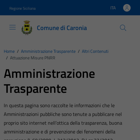
Vai ai contenuti
Vai al footer
ITA
Regione Siciliana
Lingua attiva:
Comune di Caronia
Home
/
Amministrazione Trasparente
/
Altri Contenuti
/
Attuazione Misure PNRR
Amministrazione
Trasparente
In questa pagina sono raccolte le informazioni che le
Amministrazioni pubbliche sono tenute a pubblicare nel
proprio sito internet nell’ottica della trasparenza, buona
amministrazione e di prevenzione dei fenomeni della