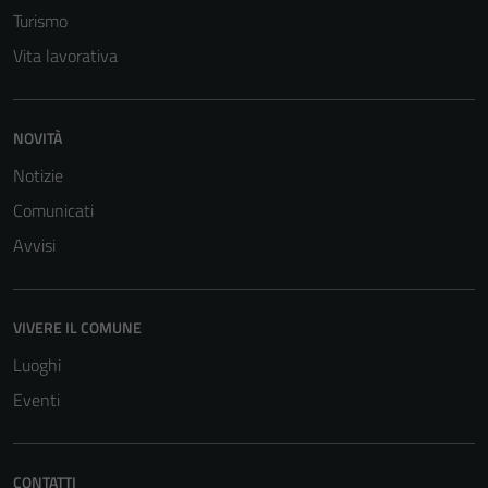
Turismo
Vita lavorativa
NOVITÀ
Notizie
Tecnici
Questi cookie
Comunicati
sono necessari
Avvisi
per il
funzionamento
del sito e non
VIVERE IL COMUNE
possono
essere
Luoghi
disabilitati.
Eventi
Questi cookie
non raccolgono
informazioni
CONTATTI