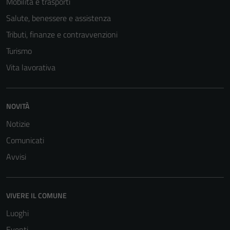
Mobilità e trasporti
Salute, benessere e assistenza
Tributi, finanze e contravvenzioni
Turismo
Vita lavorativa
Tecnici
NOVITÀ
Questi cookie
Notizie
sono necessari
Comunicati
per il
funzionamento
Avvisi
del sito e non
possono
essere
VIVERE IL COMUNE
disabilitati.
Luoghi
Questi cookie
non raccolgono
Eventi