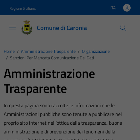
Vai ai contenuti
Vai al footer
ITA
Regione Siciliana
Lingua attiva:
Comune di Caronia
Home
/
Amministrazione Trasparente
/
Organizzazione
/
Sanzioni Per Mancata Comunicazione Dei Dati
Amministrazione
Trasparente
In questa pagina sono raccolte le informazioni che le
Amministrazioni pubbliche sono tenute a pubblicare nel
proprio sito internet nell’ottica della trasparenza, buona
amministrazione e di prevenzione dei fenomeni della