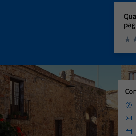
Qua
pag
Valut
Va
Con