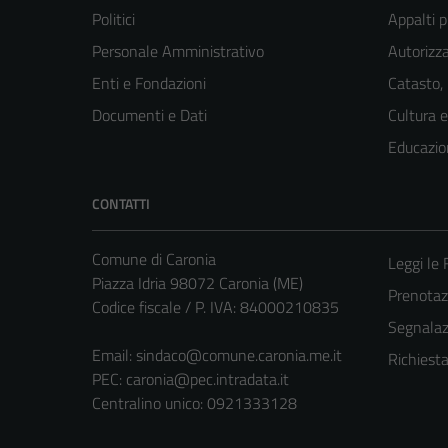
Politici
Appalti p
Personale Amministrativo
Autorizza
Enti e Fondazioni
Catasto,
Documenti e Dati
Cultura 
Educazio
CONTATTI
Comune di Caronia
Leggi le
Piazza Idria 98072 Caronia (ME)
Prenota
Codice fiscale / P. IVA: 84000210835
Segnalazi
Email:
sindaco@comune.caronia.me.it
Richiest
PEC:
caronia@pec.intradata.it
Centralino unico: 0921333128