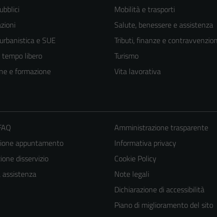
ubblici
Mobilità e trasporti
zioni
Salute, benessere e assistenza
 urbanistica e SUE
Tributi, finanze e contravvenzion
e tempo libero
Turismo
ne e formazione
Vita lavorativa
 FAQ
Amministrazione trasparente
Tecnici
zione appuntamento
Informativa privacy
Questi cookie
one disservizio
Cookie Policy
sono necessari
a assistenza
Note legali
per il
Dichiarazione di accessibilità
funzionamento
Piano di miglioramento del sito
del sito e non