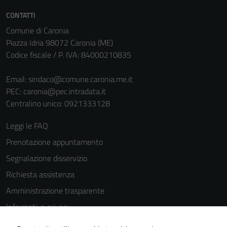
personali.
CONTATTI
Comune di Caronia
Piazza Idria 98072 Caronia (ME)
Codice fiscale / P. IVA: 84000210835
Email:
sindaco@comune.caronia.me.it
PEC:
caronia@pec.intradata.it
Centralino unico: 0921333128
Leggi le FAQ
Prenotazione appuntamento
Segnalazione disservizio
Richiesta assistenza
Amministrazione trasparente
Informativa privacy
Cookie Policy