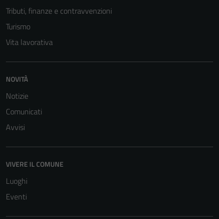
Tributi, finanze e contravvenzioni
Turismo
Vita lavorativa
NOVITÀ
Tecnici
Notizie
Questi cookie
Comunicati
sono necessari
per il
Avvisi
funzionamento
del sito e non
possono
VIVERE IL COMUNE
essere
Luoghi
disabilitati.
Questi cookie
Eventi
non raccolgono
informazioni