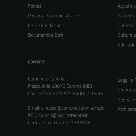
Politici
Appalti p
Personale Amministrativo
Autorizza
Enti e Fondazioni
Catasto,
Documenti e Dati
Cultura 
Educazio
CONTATTI
Comune di Caronia
Leggi le
Piazza Idria 98072 Caronia (ME)
Prenota
Codice fiscale / P. IVA: 84000210835
Segnalazi
Email:
sindaco@comune.caronia.me.it
Richiest
PEC:
caronia@pec.intradata.it
Centralino unico: 0921333128