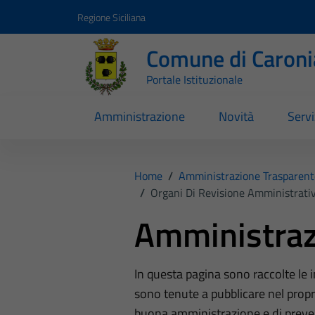
Vai ai contenuti
Vai al footer
Regione Siciliana
Comune di Caroni
Portale Istituzionale
Amministrazione
Novità
Servi
Home
/
Amministrazione Trasparent
/
Organi Di Revisione Amministrativ
Amministraz
In questa pagina sono raccolte le
sono tenute a pubblicare nel propri
buona amministrazione e di preve