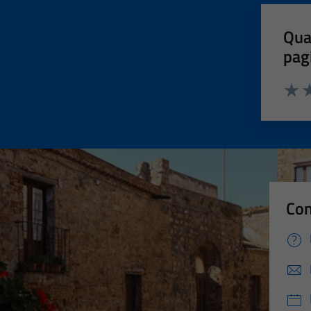
Qua
pag
Valut
Va
Con