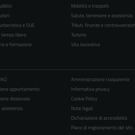
ubblici
Mobilità e trasporti
zioni
Salute, benessere e assistenza
 urbanistica e SUE
Tributi, finanze e contravvenzion
e tempo libero
Turismo
ne e formazione
Vita lavorativa
 FAQ
Amministrazione trasparente
Tecnici
zione appuntamento
Informativa privacy
Questi cookie
one disservizio
Cookie Policy
sono necessari
a assistenza
Note legali
per il
Dichiarazione di accessibilità
funzionamento
Piano di miglioramento del sito
del sito e non