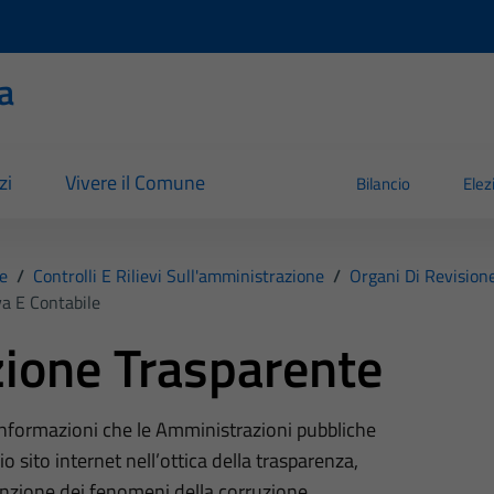
a
zi
Vivere il Comune
Bilancio
Elez
e
/
Controlli E Rilievi Sull'amministrazione
/
Organi Di Revision
a E Contabile
ione Trasparente
 informazioni che le Amministrazioni pubbliche
o sito internet nell’ottica della trasparenza,
nzione dei fenomeni della corruzione