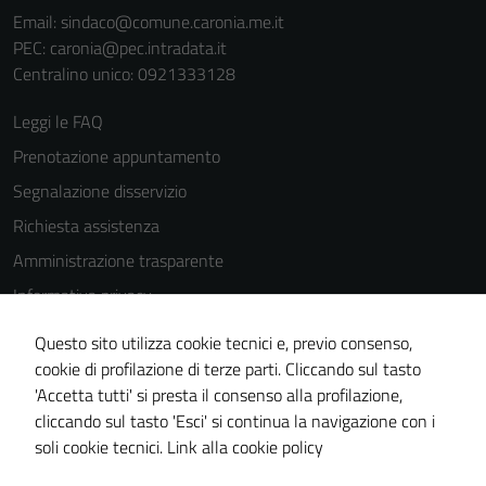
Email:
sindaco@comune.caronia.me.it
PEC:
caronia@pec.intradata.it
Centralino unico: 0921333128
Leggi le FAQ
Prenotazione appuntamento
Segnalazione disservizio
Richiesta assistenza
Amministrazione trasparente
Informativa privacy
Cookie Policy
Questo sito utilizza cookie tecnici e, previo consenso,
Note legali
cookie di profilazione di terze parti. Cliccando sul tasto
'Accetta tutti' si presta il consenso alla profilazione,
Dichiarazione di accessibilità
cliccando sul tasto 'Esci' si continua la navigazione con i
Piano di miglioramento del sito
soli cookie tecnici.
Link alla cookie policy