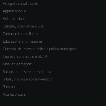
Anagrafe e stato civile
Appalti pubblici
Autorizzazioni
Catasto, urbanistica e SUE
Tecnici
Questi cookie
Cultura e tempo libero
sono necessari
Educazione e formazione
per il
Giustizia, sicurezza pubblica e polizia municipale
funzionamento
del sito e non
Imprese, commercio e SUAP
possono
Mobilità e trasporti
essere
Salute, benessere e assistenza
disabilitati.
Questi cookie
Tributi, finanze e contravvenzioni
non raccolgono
Turismo
informazioni
Vita lavorativa
personali.