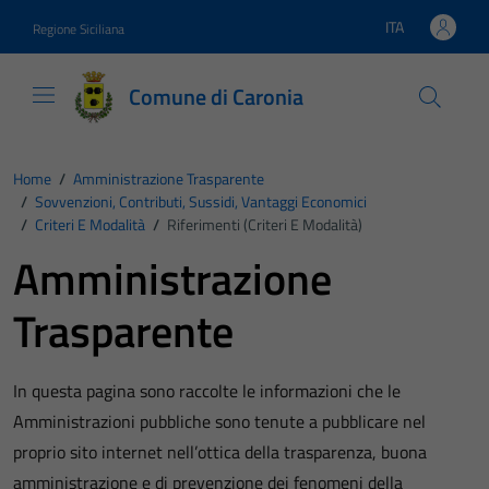
Vai ai contenuti
Vai al footer
ITA
Regione Siciliana
Lingua attiva:
Comune di Caronia
Home
/
Amministrazione Trasparente
/
Sovvenzioni, Contributi, Sussidi, Vantaggi Economici
/
Criteri E Modalità
/
Riferimenti (Criteri E Modalità)
Amministrazione
Trasparente
In questa pagina sono raccolte le informazioni che le
Amministrazioni pubbliche sono tenute a pubblicare nel
proprio sito internet nell’ottica della trasparenza, buona
amministrazione e di prevenzione dei fenomeni della