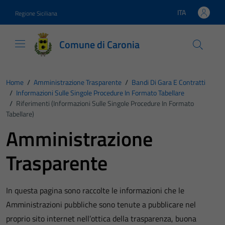
Vai ai contenuti
Vai al footer
ITA
Regione Siciliana
Lingua attiva:
Comune di Caronia
Home
/
Amministrazione Trasparente
/
Bandi Di Gara E Contratti
/
Informazioni Sulle Singole Procedure In Formato Tabellare
/
Riferimenti (Informazioni Sulle Singole Procedure In Formato
Tabellare)
Amministrazione
Trasparente
In questa pagina sono raccolte le informazioni che le
Amministrazioni pubbliche sono tenute a pubblicare nel
proprio sito internet nell’ottica della trasparenza, buona