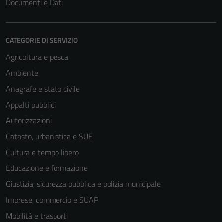
Documenti e Dati
CATEGORIE DI SERVIZIO
Agricoltura e pesca
Ambiente
Anagrafe e stato civile
Tecnici
Appalti pubblici
Questi cookie
Autorizzazioni
sono necessari
per il
Catasto, urbanistica e SUE
funzionamento
Cultura e tempo libero
del sito e non
Educazione e formazione
possono
essere
Giustizia, sicurezza pubblica e polizia municipale
disabilitati.
Imprese, commercio e SUAP
Questi cookie
Mobilità e trasporti
non raccolgono