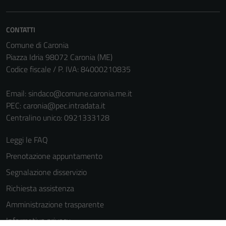
CONTATTI
Comune di Caronia
Piazza Idria 98072 Caronia (ME)
Codice fiscale / P. IVA: 84000210835
Email:
sindaco@comune.caronia.me.it
PEC:
caronia@pec.intradata.it
Centralino unico: 0921333128
Leggi le FAQ
Prenotazione appuntamento
Segnalazione disservizio
Richiesta assistenza
Amministrazione trasparente
Informativa privacy