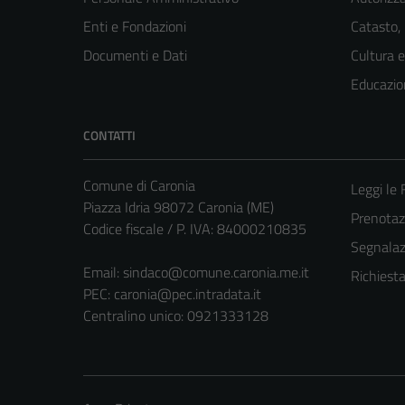
Enti e Fondazioni
Catasto,
Documenti e Dati
Cultura 
Educazio
CONTATTI
Comune di Caronia
Leggi le
Piazza Idria 98072 Caronia (ME)
Prenota
Codice fiscale / P. IVA: 84000210835
Segnalazi
Email:
sindaco@comune.caronia.me.it
Richiest
PEC:
caronia@pec.intradata.it
Centralino unico: 0921333128