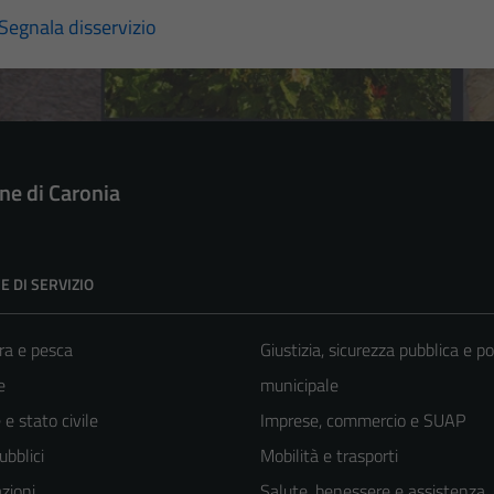
Segnala disservizio
e di Caronia
E DI SERVIZIO
ra e pesca
Giustizia, sicurezza pubblica e po
e
municipale
e stato civile
Imprese, commercio e SUAP
ubblici
Mobilità e trasporti
zioni
Salute, benessere e assistenza