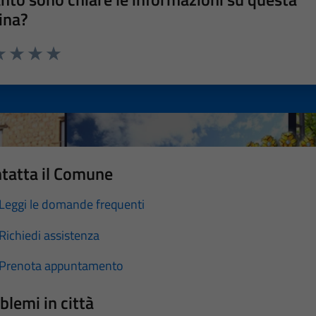
ina?
a 1 stelle su 5
luta 2 stelle su 5
Valuta 3 stelle su 5
Valuta 4 stelle su 5
Valuta 5 stelle su 5
tatta il Comune
Leggi le domande frequenti
Richiedi assistenza
Prenota appuntamento
blemi in città