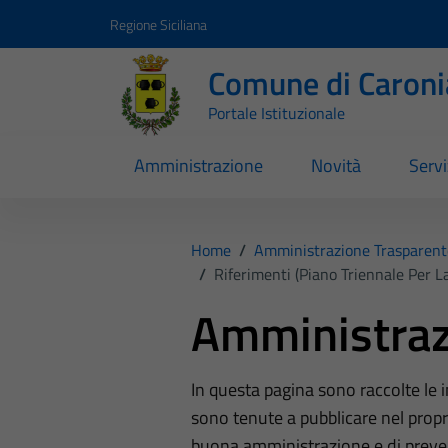
Vai ai contenuti
Vai al footer
Regione Siciliana
Comune di Caroni
Portale Istituzionale
Amministrazione
Novità
Servi
Home
/
Amministrazione Trasparent
/
Riferimenti (Piano Triennale Per L
Amministraz
In questa pagina sono raccolte le
sono tenute a pubblicare nel propri
buona amministrazione e di preve