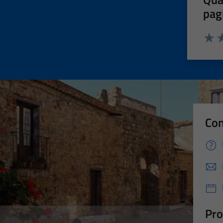
pag
Valut
Va
Con
Pro