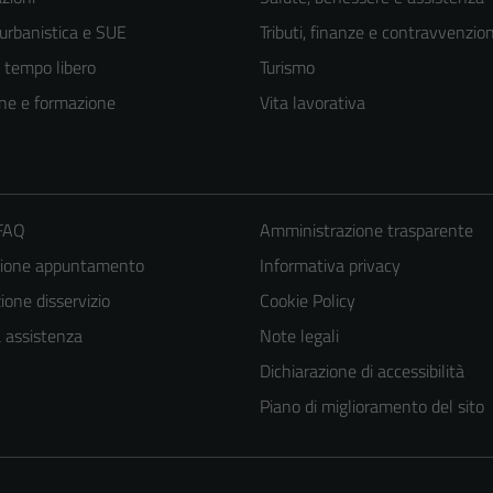
 urbanistica e SUE
Tributi, finanze e contravvenzion
e tempo libero
Turismo
ne e formazione
Vita lavorativa
 FAQ
Amministrazione trasparente
zione appuntamento
Informativa privacy
Tecnici
one disservizio
Cookie Policy
Questi cookie
a assistenza
Note legali
sono necessari
Dichiarazione di accessibilità
per il
Piano di miglioramento del sito
funzionamento
del sito e non
possono