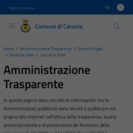
Vai ai contenuti
Vai al footer
ITA
Regione Siciliana
Lingua attiva:
Comune di Caronia
Home
/
Amministrazione Trasparente
/
Servizi Erogati
/
Servizi In Rete
/
Servizi In Rete
Amministrazione
Trasparente
In questa pagina sono raccolte le informazioni che le
Amministrazioni pubbliche sono tenute a pubblicare nel
proprio sito internet nell’ottica della trasparenza, buona
amministrazione e di prevenzione dei fenomeni della