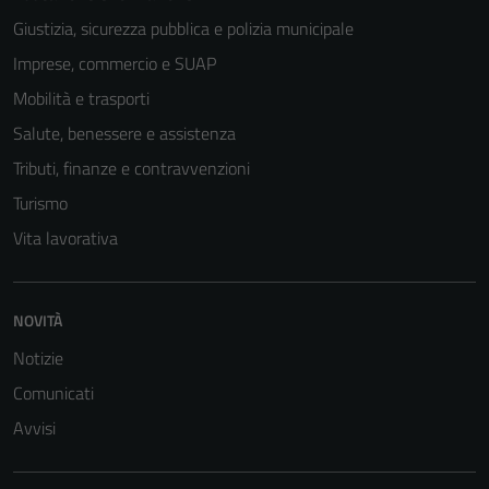
Giustizia, sicurezza pubblica e polizia municipale
Imprese, commercio e SUAP
Mobilità e trasporti
Salute, benessere e assistenza
Tributi, finanze e contravvenzioni
Turismo
Vita lavorativa
Tecnici
Questi cookie
NOVITÀ
sono necessari
per il
Notizie
funzionamento
Comunicati
del sito e non
Avvisi
possono
essere
disabilitati.