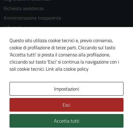
Richiesta assistenza
Amministrazione trasparente
Informativa privacy
Cookie Policy
Questo sito utilizza cookie tecnici e, previo consenso,
Note legali
cookie di profilazione di terze parti. Cliccando sul tasto
'Accetta tutti' si presta il consenso alla profilazione,
Dichiarazione di accessibilità
cliccando sul tasto 'Esci' si continua la navigazione con i
Piano di miglioramento del sito
soli cookie tecnici.
Link alla cookie policy
Area Privata
Impostazioni
Esci
Accetta tutti
Credits: ©
Technical Design s.r.l.