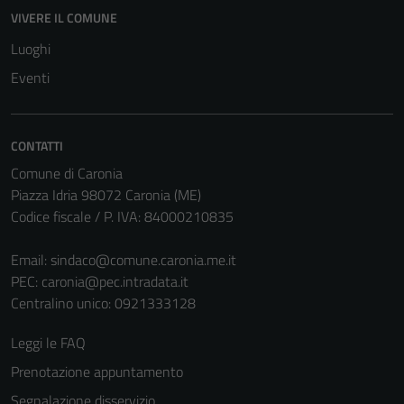
Questi cookie
VIVERE IL COMUNE
non raccolgono
Luoghi
informazioni
Eventi
personali.
CONTATTI
Comune di Caronia
Piazza Idria 98072 Caronia (ME)
Codice fiscale / P. IVA: 84000210835
Email:
sindaco@comune.caronia.me.it
PEC:
caronia@pec.intradata.it
Centralino unico: 0921333128
Leggi le FAQ
Prenotazione appuntamento
Segnalazione disservizio