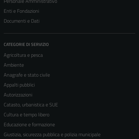
Personale Amministrativo
Enti e Fondazioni
Documenti e Dati
CATEGORIE DI SERVIZIO
Agricoltura e pesca
Ambiente
Tecnici
Anagrafe e stato civile
Questi cookie
Appalti pubblici
sono necessari
per il
Autorizzazioni
funzionamento
Catasto, urbanistica e SUE
del sito e non
Cultura e tempo libero
possono
essere
Educazione e formazione
disabilitati.
Giustizia, sicurezza pubblica e polizia municipale
Questi cookie